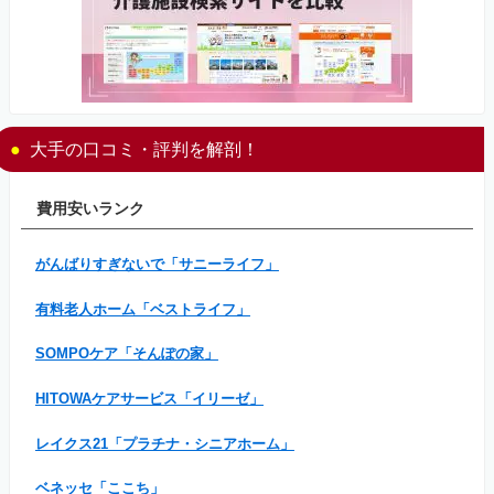
大手の口コミ・評判を解剖！
費用安いランク
がんばりすぎないで「サニーライフ」
有料老人ホーム「ベストライフ」
SOMPOケア「そんぽの家」
HITOWAケアサービス「イリーゼ」
レイクス21「プラチナ・シニアホーム」
ベネッセ「ここち」