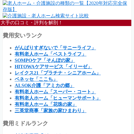
大手の口コミ・評判を解剖！
費用安いランク
がんばりすぎないで「サニーライフ」
有料老人ホーム「ベストライフ」
SOMPOケア「そんぽの家」
HITOWAケアサービス「イリーゼ」
レイクス21「プラチナ・シニアホーム」
ベネッセ「ここち」
ALSOK介護「アミカの郷」
有料老人ホーム「スーパー・コート」
有料老人ホーム「ヒューマンサポート」
有料老人ホーム「花珠の家」
三英堂商事「家族の家ひまわり」
費用ミドルランク