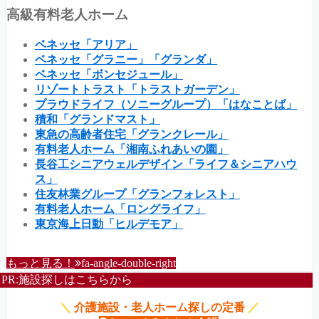
高級有料老人ホーム
ベネッセ「アリア」
ベネッセ「グラニー」「グランダ」
ベネッセ「ボンセジュール」
リゾートトラスト「トラストガーデン」
プラウドライフ（ソニーグループ）「はなことば」
積和「グランドマスト」
東急の高齢者住宅「グランクレール」
有料老人ホーム「湘南ふれあいの園」
長谷工シニアウェルデザイン「ライフ＆シニアハウ
ス」
住友林業グループ「グランフォレスト」
有料老人ホーム「ロングライフ」
東京海上日動「ヒルデモア」
もっと見る！
fa-angle-double-right
PR:施設探しはこちらから
＼
介護施設・老人ホーム探しの定番
／