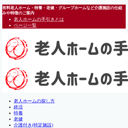
有料老人ホーム・特養・老健・グループホームなど介護施設の仕組
みや特徴のご案内
老人ホームの手引きとは
ページ一覧
老人ホームの探し方
終活
特養
老健
介護付き(特定施設)