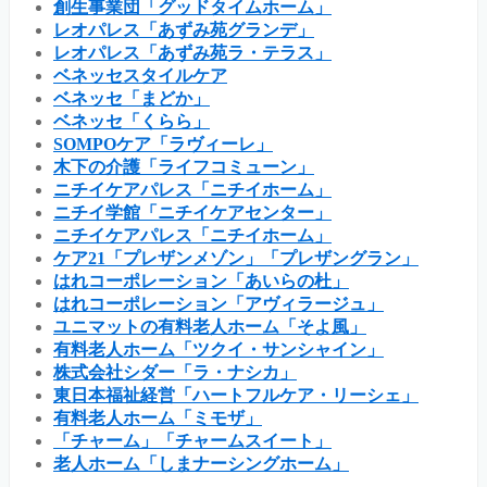
創生事業団「グッドタイムホーム」
レオパレス「あずみ苑グランデ」
レオパレス「あずみ苑ラ・テラス」
ベネッセスタイルケア
ベネッセ「まどか」
ベネッセ「くらら」
SOMPOケア「ラヴィーレ」
木下の介護「ライフコミューン」
ニチイケアパレス「ニチイホーム」
ニチイ学館「ニチイケアセンター」
ニチイケアパレス「ニチイホーム」
ケア21「プレザンメゾン」「プレザングラン」
はれコーポレーション「あいらの杜」
はれコーポレーション「アヴィラージュ」
ユニマットの有料老人ホーム「そよ風」
有料老人ホーム「ツクイ・サンシャイン」
株式会社シダー「ラ・ナシカ」
東日本福祉経営「ハートフルケア・リーシェ」
有料老人ホーム「ミモザ」
「チャーム」「チャームスイート」
老人ホーム「しまナーシングホーム」