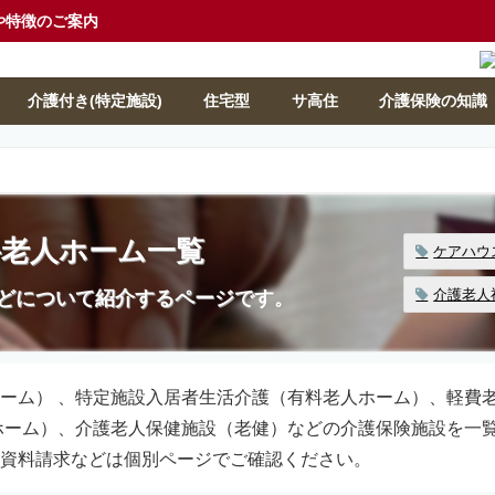
や特徴のご案内
介護付き(特定施設)
住宅型
サ高住
介護保険の知識
料老人ホーム一覧
ケアハウ
介護老人
どについて紹介するページです。
ーム） 、特定施設入居者生活介護（有料老人ホーム）、軽費
ホーム）、介護老人保健施設（老健）などの介護保険施設を一
資料請求などは個別ページでご確認ください。