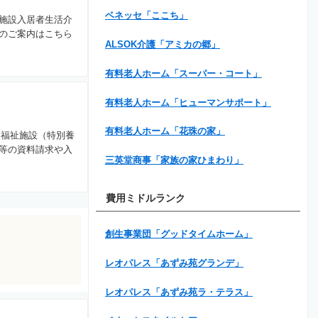
ベネッセ「ここち」
施設入居者生活介
のご案内はこちら
ALSOK介護「アミカの郷」
有料老人ホーム「スーパー・コート」
有料老人ホーム「ヒューマンサポート」
有料老人ホーム「花珠の家」
人福祉施設（特別養
等の資料請求や入
三英堂商事「家族の家ひまわり」
費用ミドルランク
創生事業団「グッドタイムホーム」
レオパレス「あずみ苑グランデ」
レオパレス「あずみ苑ラ・テラス」