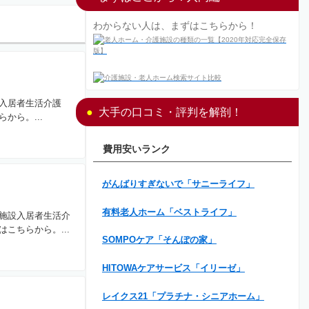
わからない人は、まずはこちらから！
入居者生活介護
大手の口コミ・評判を解剖！
ら。...
費用安いランク
がんばりすぎないで「サニーライフ」
有料老人ホーム「ベストライフ」
施設入居者生活介
こちらから。...
SOMPOケア「そんぽの家」
HITOWAケアサービス「イリーゼ」
レイクス21「プラチナ・シニアホーム」