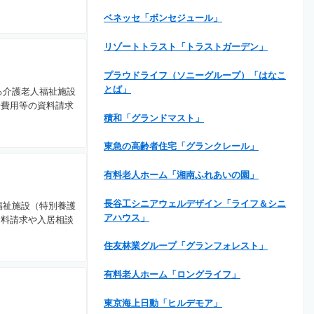
ベネッセ「ボンセジュール」
リゾートトラスト「トラストガーデン」
プラウドライフ（ソニーグループ）「はなこ
とば」
る介護老人福祉施設
居費用等の資料請求
積和「グランドマスト」
東急の高齢者住宅「グランクレール」
有料老人ホーム「湘南ふれあいの園」
長谷工シニアウェルデザイン「ライフ＆シニ
福祉施設（特別養護
アハウス」
資料請求や入居相談
住友林業グループ「グランフォレスト」
有料老人ホーム「ロングライフ」
東京海上日動「ヒルデモア」