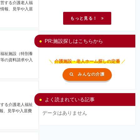
運営する介護老人福
所情報、見学や入居
もっと見る！
PR:施設探しはこちらから
人福祉施設（特別養
用等の資料請求や入
＼
介護施設・老人ホーム探しの定番
／
みんなの介護
よく読まれている記事
営する介護老人福祉
報、見学や入居費
データはありません