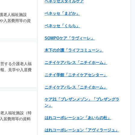
ベネッセスタイルケア
ベネッセ「まどか」
護老人福祉施設
や入居費用等の資
ベネッセ「くらら」
SOMPOケア「ラヴィーレ」
木下の介護「ライフコミューン」
ニチイケアパレス「ニチイホーム」
運営する介護老人福
情報、見学や入居費
ニチイ学館「ニチイケアセンター」
ニチイケアパレス「ニチイホーム」
ケア21「プレザンメゾン」「プレザングラ
ン」
護老人福祉施設（特
はれコーポレーション「あいらの杜」
入居費用等の資料
はれコーポレーション「アヴィラージュ」