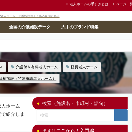
老人ホームの手引きとは
ページ一
全国の介護施設データ
大手のブランド特集
ス
介護付き有料老人ホーム
軽費老人ホーム
福祉施設（特別養護老人ホーム）
検索（施設名・市町村・語句）
老人ホーム
覧で紹介しま
まずはここから！入門編