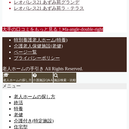
レオパレス21 あずみ苑グランデ
レオパレス21 あずみ苑ラ・テラス
大手の口コミをもっと見る！
fa-angle-double-right
特別養護老人ホーム(特養)
介護老人保健施設(老健)
ページ一覧
プライバシーポリシー
老人ホームの手引き All Rights Reserved.
老人ホームの探し方
介護施設Q&A
施設検索・比較
メニュー
老人ホームの探し方
終活
特養
老健
介護付き(特定施設)
住宅型