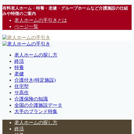
有料老人ホーム・特養・老健・グループホームなど介護施設の仕組
みや特徴のご案内
老人ホームの手引きとは
ページ一覧
老人ホームの探し方
終活
特養
老健
介護付き(特定施設)
住宅型
サ高住
介護保険の知識
全国の介護施設データ
大手のブランド特集
老人ホームの探し方
終活