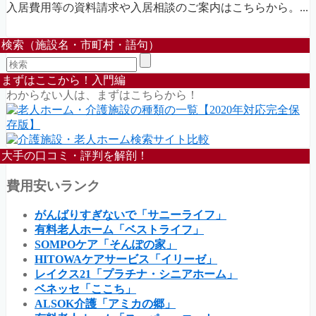
入居費用等の資料請求や入居相談のご案内はこちらから。...
検索（施設名・市町村・語句）
まずはここから！入門編
わからない人は、まずはこちらから！
大手の口コミ・評判を解剖！
費用安いランク
がんばりすぎないで「サニーライフ」
有料老人ホーム「ベストライフ」
SOMPOケア「そんぽの家」
HITOWAケアサービス「イリーゼ」
レイクス21「プラチナ・シニアホーム」
ベネッセ「ここち」
ALSOK介護「アミカの郷」