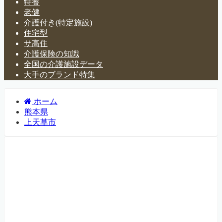
特養
老健
介護付き(特定施設)
住宅型
サ高住
介護保険の知識
全国の介護施設データ
大手のブランド特集
ホーム
熊本県
上天草市
熊本県上天草市の介護施設・
有料老人ホーム一覧
熊本県上天草市にある介護施設・老人ホームなどについて
紹介するページです。