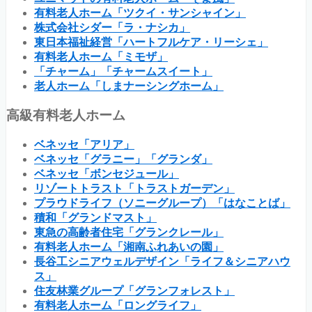
有料老人ホーム「ツクイ・サンシャイン」
株式会社シダー「ラ・ナシカ」
東日本福祉経営「ハートフルケア・リーシェ」
有料老人ホーム「ミモザ」
「チャーム」「チャームスイート」
老人ホーム「しまナーシングホーム」
高級有料老人ホーム
ベネッセ「アリア」
ベネッセ「グラニー」「グランダ」
ベネッセ「ボンセジュール」
リゾートトラスト「トラストガーデン」
プラウドライフ（ソニーグループ）「はなことば」
積和「グランドマスト」
東急の高齢者住宅「グランクレール」
有料老人ホーム「湘南ふれあいの園」
長谷工シニアウェルデザイン「ライフ＆シニアハウ
ス」
住友林業グループ「グランフォレスト」
有料老人ホーム「ロングライフ」