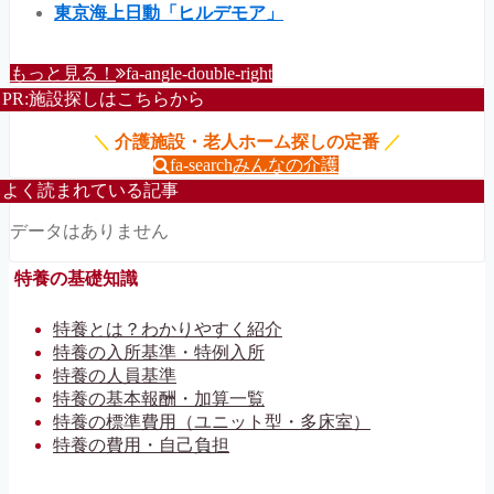
東京海上日動「ヒルデモア」
もっと見る！
fa-angle-double-right
PR:施設探しはこちらから
＼
介護施設・老人ホーム探しの定番
／
fa-search
みんなの介護
よく読まれている記事
データはありません
特養の基礎知識
特養とは？わかりやすく紹介
特養の入所基準・特例入所
特養の人員基準
特養の基本報酬・加算一覧
特養の標準費用（ユニット型・多床室）
特養の費用・自己負担