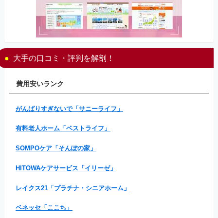
大手の口コミ・評判を解剖！
費用安いランク
がんばりすぎないで「サニーライフ」
有料老人ホーム「ベストライフ」
SOMPOケア「そんぽの家」
HITOWAケアサービス「イリーゼ」
レイクス21「プラチナ・シニアホーム」
ベネッセ「ここち」