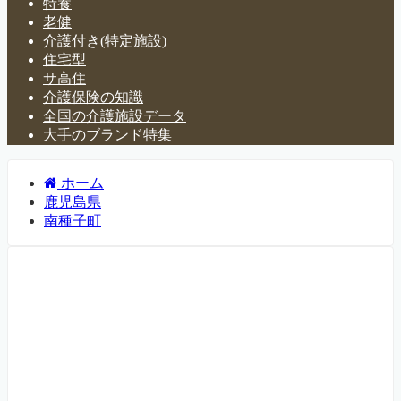
特養
老健
介護付き(特定施設)
住宅型
サ高住
介護保険の知識
全国の介護施設データ
大手のブランド特集
ホーム
鹿児島県
南種子町
鹿児島県南種子町の介護施
設・有料老人ホーム一覧
鹿児島県南種子町にある介護施設・老人ホームなどについ
て紹介するページです。