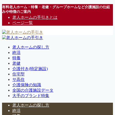
有料老人ホーム・特養・老健・グループホームなど介護施設の仕組
みや特徴のご案内
老人ホームの手引きとは
ページ一覧
老人ホームの探し方
終活
特養
老健
介護付き(特定施設)
住宅型
サ高住
介護保険の知識
全国の介護施設データ
大手のブランド特集
老人ホームの探し方
終活