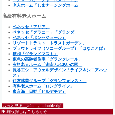
老人ホーム「しまナーシングホーム」
高級有料老人ホーム
ベネッセ「アリア」
ベネッセ「グラニー」「グランダ」
ベネッセ「ボンセジュール」
リゾートトラスト「トラストガーデン」
プラウドライフ（ソニーグループ）「はなことば」
積和「グランドマスト」
東急の高齢者住宅「グランクレール」
有料老人ホーム「湘南ふれあいの園」
長谷工シニアウェルデザイン「ライフ＆シニアハウ
ス」
住友林業グループ「グランフォレスト」
有料老人ホーム「ロングライフ」
東京海上日動「ヒルデモア」
もっと見る！
fa-angle-double-right
PR:施設探しはこちらから