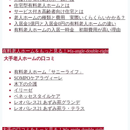
住宅型有料老人ホームとは
サービス付き高齢者向け住宅とは
老人ホームの種類と費用 実際いくらくらいかかる？
入居金1億円と入居金0円の有料老人ホームの違い
有料老人ホームの入居一時金 初期費用が高い理由
有料老人ホームをもっと見る！
fa-angle-double-right
大手老人ホームの口コミ
有料老人ホーム「サニーライフ」
SOMPOケアラヴィーレ
木下の介護
イリーゼ
ベネッセスタイルケア
レオパレス21 あずみ苑グランデ
レオパレス21 あずみ苑ラ・テラス
大手の口コミをもっと見る！
fa-angle-double-right