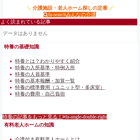
＼
介護施設・老人ホーム探しの定番
／
fa-search
みんなの介護
よく読まれている記事
データはありません
特養の基礎知識
特養とは？わかりやすく紹介
特養の入所基準・特例入所
特養の人員基準
特養の基本報酬・加算一覧
特養の標準費用（ユニット型・多床室）
特養の費用・自己負担
特養の記事をもっと見る！
fa-angle-double-right
有料老人ホームの知識
介護付き有料老人ホームとは