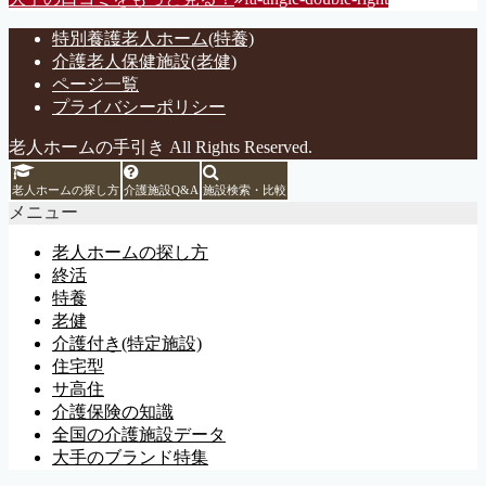
特別養護老人ホーム(特養)
介護老人保健施設(老健)
ページ一覧
プライバシーポリシー
老人ホームの手引き All Rights Reserved.
老人ホームの探し方
介護施設Q&A
施設検索・比較
メニュー
老人ホームの探し方
終活
特養
老健
介護付き(特定施設)
住宅型
サ高住
介護保険の知識
全国の介護施設データ
大手のブランド特集