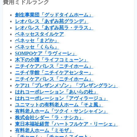
費用ミドルランク
創生事業団「グッドタイムホーム」
レオパレス「あずみ苑グランデ」
レオパレス「あずみ苑ラ・テラス」
ベネッセスタイルケア
ベネッセ「まどか」
ベネッセ「くらら」
SOMPOケア「ラヴィーレ」
木下の介護「ライフコミューン」
ニチイケアパレス「ニチイホーム」
ニチイ学館「ニチイケアセンター」
ニチイケアパレス「ニチイホーム」
ケア21「プレザンメゾン」「プレザングラン」
はれコーポレーション「あいらの杜」
はれコーポレーション「アヴィラージュ」
ユニマットの有料老人ホーム「そよ風」
有料老人ホーム「ツクイ・サンシャイン」
株式会社シダー「ラ・ナシカ」
東日本福祉経営「ハートフルケア・リーシェ」
有料老人ホーム「ミモザ」
「チャーム」「チャームスイート」