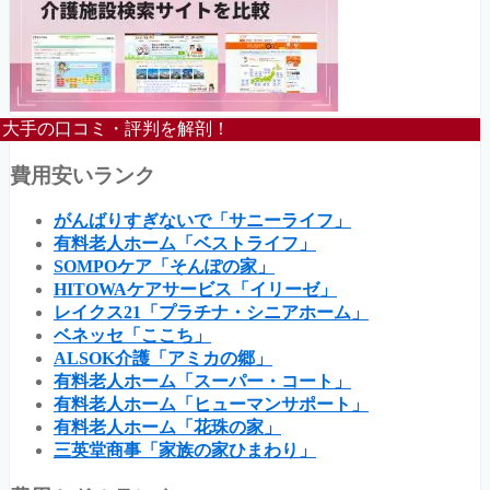
大手の口コミ・評判を解剖！
費用安いランク
がんばりすぎないで「サニーライフ」
有料老人ホーム「ベストライフ」
SOMPOケア「そんぽの家」
HITOWAケアサービス「イリーゼ」
レイクス21「プラチナ・シニアホーム」
ベネッセ「ここち」
ALSOK介護「アミカの郷」
有料老人ホーム「スーパー・コート」
有料老人ホーム「ヒューマンサポート」
有料老人ホーム「花珠の家」
三英堂商事「家族の家ひまわり」