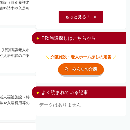
施設（特別養護老
資料請求や入居相
もっと見る！
PR:施設探しはこちらから
（特別養護老人ホ
や入居相談のご案
＼
介護施設・老人ホーム探しの定番
／
みんなの介護
よく読まれている記事
老人福祉施設（特
学や入居費用等の
データはありません