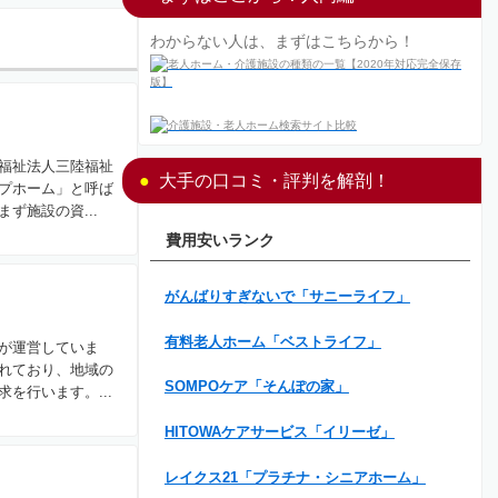
わからない人は、まずはこちらから！
福祉法人三陸福祉
大手の口コミ・評判を解剖！
プホーム」と呼ば
ず施設の資...
費用安いランク
がんばりすぎないで「サニーライフ」
有料老人ホーム「ベストライフ」
が運営していま
れており、地域の
SOMPOケア「そんぽの家」
を行います。...
HITOWAケアサービス「イリーゼ」
レイクス21「プラチナ・シニアホーム」