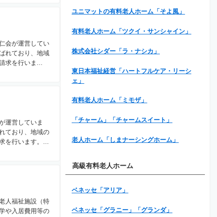
ユニマットの有料老人ホーム「そよ風」
有料老人ホーム「ツクイ・サンシャイン」
仁会が運営してい
株式会社シダー「ラ・ナシカ」
ばれており、地域
求を行いま...
東日本福祉経営「ハートフルケア・リーシ
ェ」
有料老人ホーム「ミモザ」
「チャーム」「チャームスイート」
が運営していま
れており、地域の
老人ホーム「しまナーシングホーム」
を行います。...
高級有料老人ホーム
ベネッセ「アリア」
老人福祉施設（特
ベネッセ「グラニー」「グランダ」
学や入居費用等の