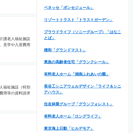
ベネッセ「ボンセジュール」
リゾートトラスト「トラストガーデン」
プラウドライフ（ソニーグループ）「はなこ
とば」
介護老人福祉施設
、見学や入居費用
積和「グランドマスト」
東急の高齢者住宅「グランクレール」
有料老人ホーム「湘南ふれあいの園」
長谷工シニアウェルデザイン「ライフ＆シニ
人福祉施設（特別
アハウス」
費用等の資料請求
住友林業グループ「グランフォレスト」
有料老人ホーム「ロングライフ」
東京海上日動「ヒルデモア」