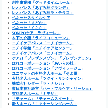
創生事業団「グッドタイムホーム」
レオパレス「あずみ苑グランデ」
レオパレス「あずみ苑ラ・テラス」
ベネッセスタイルケア
ベネッセ「まどか」
ベネッセ「くらら」
SOMPOケア「ラヴィーレ」
木下の介護「ライフコミューン」
ニチイケアパレス「ニチイホーム」
ニチイ学館「ニチイケアセンター」
ニチイケアパレス「ニチイホーム」
ケア21「プレザンメゾン」「プレザングラン」
はれコーポレーション「あいらの杜」
はれコーポレーション「アヴィラージュ」
ユニマットの有料老人ホーム「そよ風」
有料老人ホーム「ツクイ・サンシャイン」
株式会社シダー「ラ・ナシカ」
東日本福祉経営「ハートフルケア・リーシェ」
有料老人ホーム「ミモザ」
「チャーム」「チャームスイート」
老人ホーム「しまナーシングホーム」