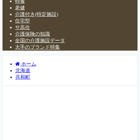
特養
老健
介護付き(特定施設)
住宅型
サ高住
介護保険の知識
全国の介護施設データ
大手のブランド特集
ホーム
北海道
共和町
北海道共和町の介護施設・有
料老人ホーム一覧
北海道共和町にある介護施設・老人ホームなどについて紹
介するページです。