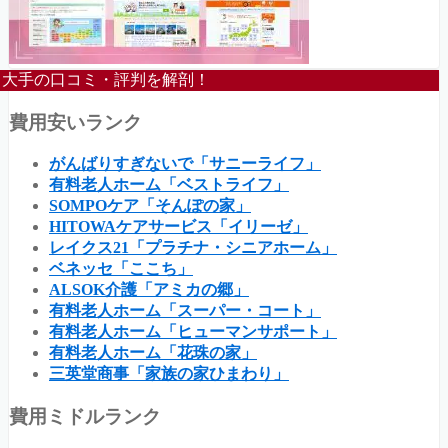
大手の口コミ・評判を解剖！
費用安いランク
がんばりすぎないで「サニーライフ」
有料老人ホーム「ベストライフ」
SOMPOケア「そんぽの家」
HITOWAケアサービス「イリーゼ」
レイクス21「プラチナ・シニアホーム」
ベネッセ「ここち」
ALSOK介護「アミカの郷」
有料老人ホーム「スーパー・コート」
有料老人ホーム「ヒューマンサポート」
有料老人ホーム「花珠の家」
三英堂商事「家族の家ひまわり」
費用ミドルランク