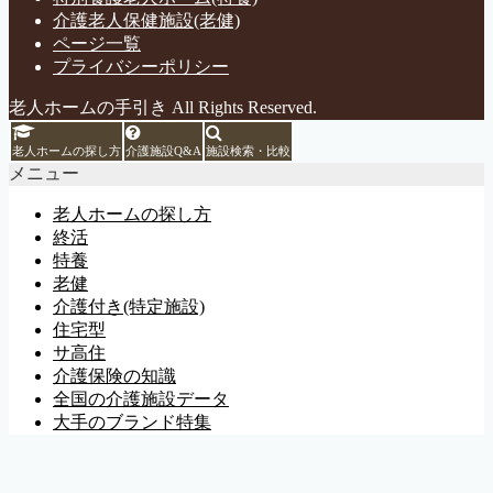
介護老人保健施設(老健)
ページ一覧
プライバシーポリシー
老人ホームの手引き All Rights Reserved.
老人ホームの探し方
介護施設Q&A
施設検索・比較
メニュー
老人ホームの探し方
終活
特養
老健
介護付き(特定施設)
住宅型
サ高住
介護保険の知識
全国の介護施設データ
大手のブランド特集