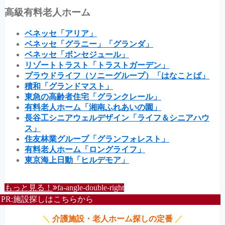
高級有料老人ホーム
ベネッセ「アリア」
ベネッセ「グラニー」「グランダ」
ベネッセ「ボンセジュール」
リゾートトラスト「トラストガーデン」
プラウドライフ（ソニーグループ）「はなことば」
積和「グランドマスト」
東急の高齢者住宅「グランクレール」
有料老人ホーム「湘南ふれあいの園」
長谷工シニアウェルデザイン「ライフ＆シニアハウ
ス」
住友林業グループ「グランフォレスト」
有料老人ホーム「ロングライフ」
東京海上日動「ヒルデモア」
もっと見る！
fa-angle-double-right
PR:施設探しはこちらから
＼
介護施設・老人ホーム探しの定番
／