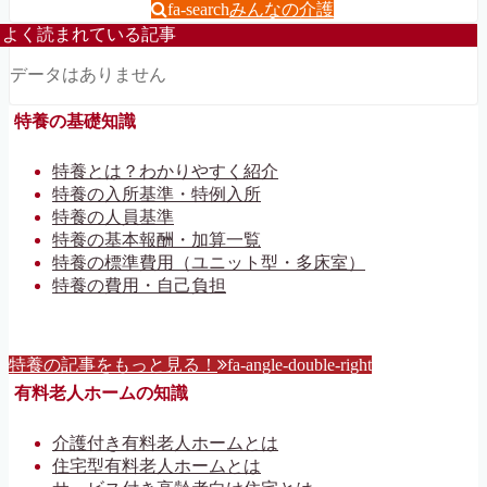
fa-search
みんなの介護
よく読まれている記事
データはありません
特養の基礎知識
特養とは？わかりやすく紹介
特養の入所基準・特例入所
特養の人員基準
特養の基本報酬・加算一覧
特養の標準費用（ユニット型・多床室）
特養の費用・自己負担
特養の記事をもっと見る！
fa-angle-double-right
有料老人ホームの知識
介護付き有料老人ホームとは
住宅型有料老人ホームとは