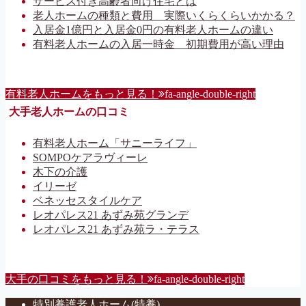
サービス付き高齢者向け住宅とは
老人ホームの種類と費用 実際いくらくらいかかる？
入居金1億円と入居金0円の有料老人ホームの違い
有料老人ホームの入居一時金 初期費用が高い理由
有料老人ホームをもっと見る！
fa-angle-double-right
大手老人ホームの口コミ
有料老人ホーム「サニーライフ」
SOMPOケアラヴィーレ
木下の介護
イリーゼ
ベネッセスタイルケア
レオパレス21 あずみ苑グランデ
レオパレス21 あずみ苑ラ・テラス
大手の口コミをもっと見る！
fa-angle-double-right
特別養護老人ホーム(特養)