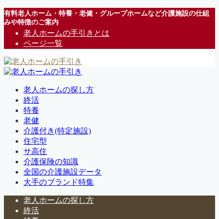
有料老人ホーム・特養・老健・グループホームなど介護施設の仕組
みや特徴のご案内
老人ホームの手引きとは
ページ一覧
老人ホームの探し方
終活
特養
老健
介護付き(特定施設)
住宅型
サ高住
介護保険の知識
全国の介護施設データ
大手のブランド特集
老人ホームの探し方
終活