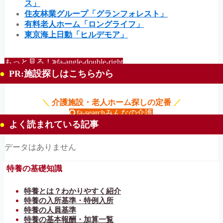
ス」
住友林業グループ「グランフォレスト」
有料老人ホーム「ロングライフ」
東京海上日動「ヒルデモア」
もっと見る！
fa-angle-double-right
PR:施設探しはこちらから
＼
介護施設・老人ホーム探しの定番
／
fa-search
みんなの介護
よく読まれている記事
データはありません
特養の基礎知識
特養とは？わかりやすく紹介
特養の入所基準・特例入所
特養の人員基準
特養の基本報酬・加算一覧