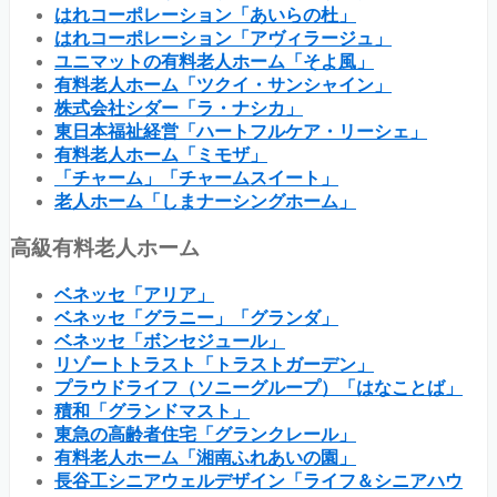
はれコーポレーション「あいらの杜」
はれコーポレーション「アヴィラージュ」
ユニマットの有料老人ホーム「そよ風」
有料老人ホーム「ツクイ・サンシャイン」
株式会社シダー「ラ・ナシカ」
東日本福祉経営「ハートフルケア・リーシェ」
有料老人ホーム「ミモザ」
「チャーム」「チャームスイート」
老人ホーム「しまナーシングホーム」
高級有料老人ホーム
ベネッセ「アリア」
ベネッセ「グラニー」「グランダ」
ベネッセ「ボンセジュール」
リゾートトラスト「トラストガーデン」
プラウドライフ（ソニーグループ）「はなことば」
積和「グランドマスト」
東急の高齢者住宅「グランクレール」
有料老人ホーム「湘南ふれあいの園」
長谷工シニアウェルデザイン「ライフ＆シニアハウ