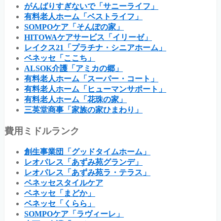
がんばりすぎないで「サニーライフ」
有料老人ホーム「ベストライフ」
SOMPOケア「そんぽの家」
HITOWAケアサービス「イリーゼ」
レイクス21「プラチナ・シニアホーム」
ベネッセ「ここち」
ALSOK介護「アミカの郷」
有料老人ホーム「スーパー・コート」
有料老人ホーム「ヒューマンサポート」
有料老人ホーム「花珠の家」
三英堂商事「家族の家ひまわり」
費用ミドルランク
創生事業団「グッドタイムホーム」
レオパレス「あずみ苑グランデ」
レオパレス「あずみ苑ラ・テラス」
ベネッセスタイルケア
ベネッセ「まどか」
ベネッセ「くらら」
SOMPOケア「ラヴィーレ」