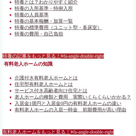
特養とは？わかりやすく紹介
特養の入所基準・特例入所
特養の人員基準
特養の基本報酬・加算一覧
特養の標準費用（ユニット型・多床室）
特養の費用・自己負担
特養の記事をもっと見る！
fa-angle-double-right
有料老人ホームの知識
介護付き有料老人ホームとは
住宅型有料老人ホームとは
サービス付き高齢者向け住宅とは
老人ホームの種類と費用 実際いくらくらいかかる？
入居金1億円と入居金0円の有料老人ホームの違い
有料老人ホームの入居一時金 初期費用が高い理由
有料老人ホームをもっと見る！
fa-angle-double-right