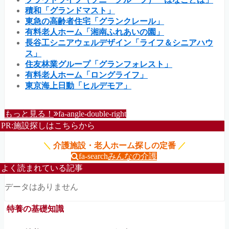
積和「グランドマスト」
東急の高齢者住宅「グランクレール」
有料老人ホーム「湘南ふれあいの園」
長谷工シニアウェルデザイン「ライフ＆シニアハウ
ス」
住友林業グループ「グランフォレスト」
有料老人ホーム「ロングライフ」
東京海上日動「ヒルデモア」
もっと見る！
fa-angle-double-right
PR:施設探しはこちらから
＼
介護施設・老人ホーム探しの定番
／
fa-search
みんなの介護
よく読まれている記事
データはありません
特養の基礎知識