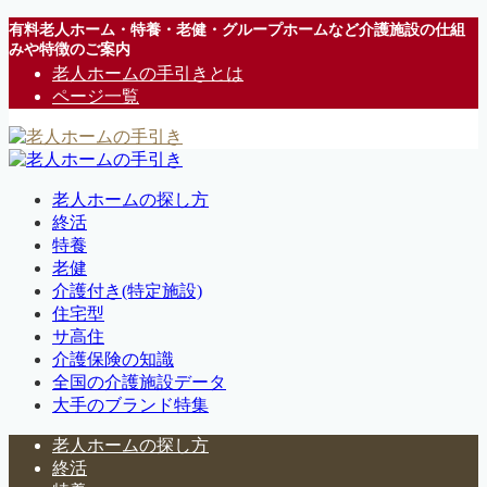
有料老人ホーム・特養・老健・グループホームなど介護施設の仕組
みや特徴のご案内
老人ホームの手引きとは
ページ一覧
老人ホームの探し方
終活
特養
老健
介護付き(特定施設)
住宅型
サ高住
介護保険の知識
全国の介護施設データ
大手のブランド特集
老人ホームの探し方
終活