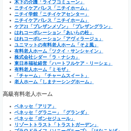
木下の介護「ライフコミューン」
ニチイケアパレス「ニチイホーム」
ニチイ学館「ニチイケアセンター」
ニチイケアパレス「ニチイホーム」
ケア21「プレザンメゾン」「プレザングラン」
はれコーポレーション「あいらの杜」
はれコーポレーション「アヴィラージュ」
ユニマットの有料老人ホーム「そよ風」
有料老人ホーム「ツクイ・サンシャイン」
株式会社シダー「ラ・ナシカ」
東日本福祉経営「ハートフルケア・リーシェ」
有料老人ホーム「ミモザ」
「チャーム」「チャームスイート」
老人ホーム「しまナーシングホーム」
高級有料老人ホーム
ベネッセ「アリア」
ベネッセ「グラニー」「グランダ」
ベネッセ「ボンセジュール」
リゾートトラスト「トラストガーデン」
プラウドライフ（ソニーグループ）「はなことば」