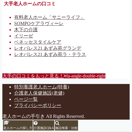
大手老人ホームの口コミ
有料老人ホーム「サニーライフ」
SOMPOケアラヴィーレ
木下の介護
イリーゼ
ベネッセスタイルケア
レオパレス21 あずみ苑グランデ
レオパレス21 あずみ苑ラ・テラス
大手の口コミをもっと見る！
fa-angle-double-right
特別養護老人ホーム(特養)
介護老人保健施設(老健)
ページ一覧
プライバシーポリシー
老人ホームの手引き All Rights Reserved.
老人ホームの探し方
介護施設Q&A
施設検索・比較