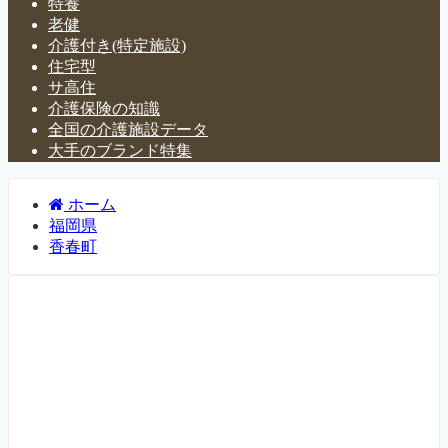
特養
老健
介護付き(特定施設)
住宅型
サ高住
介護保険の知識
全国の介護施設データ
大手のブランド特集
ホーム
福岡県
香春町
福岡県香春町の介護施設・有
料老人ホーム一覧
福岡県香春町にある介護施設・老人ホームなどについて紹
介するページです。