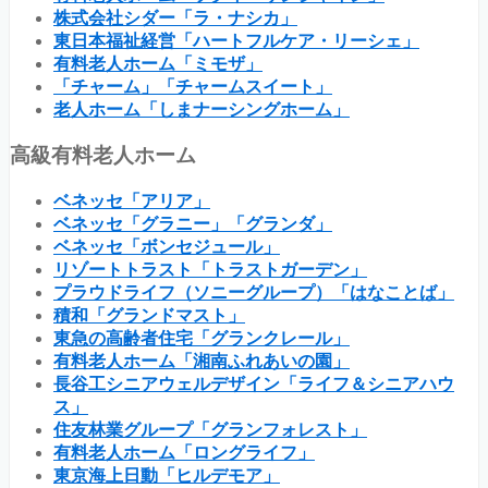
株式会社シダー「ラ・ナシカ」
東日本福祉経営「ハートフルケア・リーシェ」
有料老人ホーム「ミモザ」
「チャーム」「チャームスイート」
老人ホーム「しまナーシングホーム」
高級有料老人ホーム
ベネッセ「アリア」
ベネッセ「グラニー」「グランダ」
ベネッセ「ボンセジュール」
リゾートトラスト「トラストガーデン」
プラウドライフ（ソニーグループ）「はなことば」
積和「グランドマスト」
東急の高齢者住宅「グランクレール」
有料老人ホーム「湘南ふれあいの園」
長谷工シニアウェルデザイン「ライフ＆シニアハウ
ス」
住友林業グループ「グランフォレスト」
有料老人ホーム「ロングライフ」
東京海上日動「ヒルデモア」