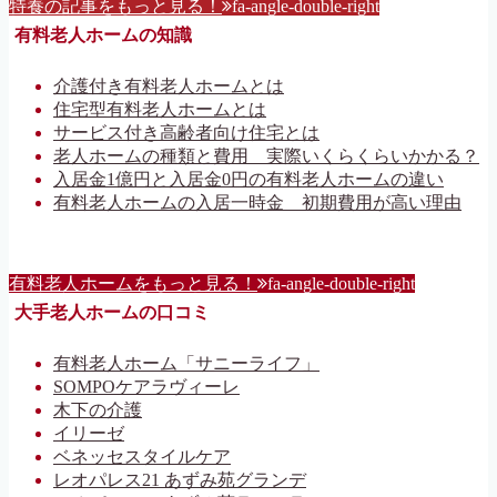
特養の記事をもっと見る！
fa-angle-double-right
有料老人ホームの知識
介護付き有料老人ホームとは
住宅型有料老人ホームとは
サービス付き高齢者向け住宅とは
老人ホームの種類と費用 実際いくらくらいかかる？
入居金1億円と入居金0円の有料老人ホームの違い
有料老人ホームの入居一時金 初期費用が高い理由
有料老人ホームをもっと見る！
fa-angle-double-right
大手老人ホームの口コミ
有料老人ホーム「サニーライフ」
SOMPOケアラヴィーレ
木下の介護
イリーゼ
ベネッセスタイルケア
レオパレス21 あずみ苑グランデ