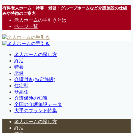
有料老人ホーム・特養・老健・グループホームなど介護施設の仕組
みや特徴のご案内
老人ホームの手引きとは
ページ一覧
老人ホームの探し方
終活
特養
老健
介護付き(特定施設)
住宅型
サ高住
介護保険の知識
全国の介護施設データ
大手のブランド特集
老人ホームの探し方
終活