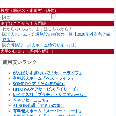
検索（施設名・市町村・語句）
まずはここから！入門編
わからない人は、まずはこちらから！
大手の口コミ・評判を解剖！
費用安いランク
がんばりすぎないで「サニーライフ」
有料老人ホーム「ベストライフ」
SOMPOケア「そんぽの家」
HITOWAケアサービス「イリーゼ」
レイクス21「プラチナ・シニアホーム」
ベネッセ「ここち」
ALSOK介護「アミカの郷」
有料老人ホーム「スーパー・コート」