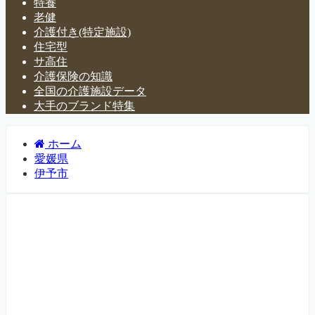
特養
老健
介護付き(特定施設)
住宅型
サ高住
介護保険の知識
全国の介護施設データ
大手のブランド特集
ホーム
愛媛県
伊予市
愛媛県伊予市の介護施設・有
料老人ホーム一覧
愛媛県伊予市にある介護施設・老人ホームなどについて紹
介するページです。