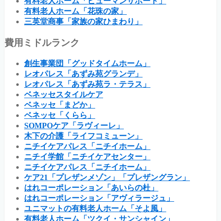
有料老人ホーム「ヒューマンサポート」
有料老人ホーム「花珠の家」
三英堂商事「家族の家ひまわり」
費用ミドルランク
創生事業団「グッドタイムホーム」
レオパレス「あずみ苑グランデ」
レオパレス「あずみ苑ラ・テラス」
ベネッセスタイルケア
ベネッセ「まどか」
ベネッセ「くらら」
SOMPOケア「ラヴィーレ」
木下の介護「ライフコミューン」
ニチイケアパレス「ニチイホーム」
ニチイ学館「ニチイケアセンター」
ニチイケアパレス「ニチイホーム」
ケア21「プレザンメゾン」「プレザングラン」
はれコーポレーション「あいらの杜」
はれコーポレーション「アヴィラージュ」
ユニマットの有料老人ホーム「そよ風」
有料老人ホーム「ツクイ・サンシャイン」