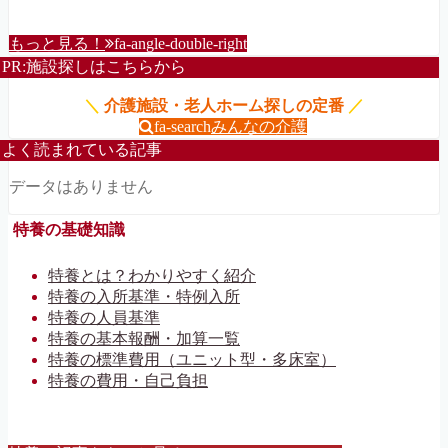
もっと見る！
fa-angle-double-right
PR:施設探しはこちらから
＼
介護施設・老人ホーム探しの定番
／
fa-search
みんなの介護
よく読まれている記事
データはありません
特養の基礎知識
特養とは？わかりやすく紹介
特養の入所基準・特例入所
特養の人員基準
特養の基本報酬・加算一覧
特養の標準費用（ユニット型・多床室）
特養の費用・自己負担