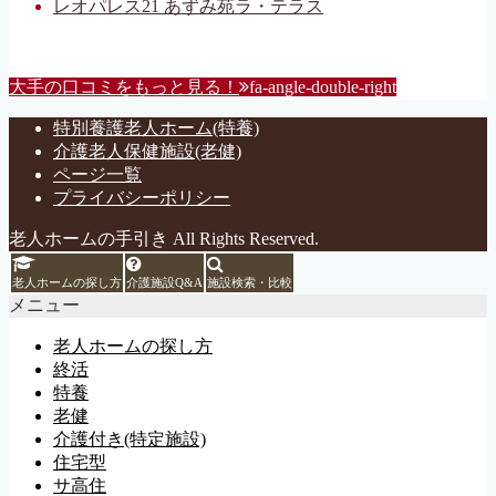
レオパレス21 あずみ苑ラ・テラス
大手の口コミをもっと見る！
fa-angle-double-right
特別養護老人ホーム(特養)
介護老人保健施設(老健)
ページ一覧
プライバシーポリシー
老人ホームの手引き All Rights Reserved.
老人ホームの探し方
介護施設Q&A
施設検索・比較
メニュー
老人ホームの探し方
終活
特養
老健
介護付き(特定施設)
住宅型
サ高住