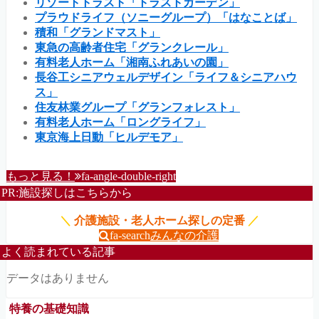
リゾートトラスト「トラストガーデン」
プラウドライフ（ソニーグループ）「はなことば」
積和「グランドマスト」
東急の高齢者住宅「グランクレール」
有料老人ホーム「湘南ふれあいの園」
長谷工シニアウェルデザイン「ライフ＆シニアハウ
ス」
住友林業グループ「グランフォレスト」
有料老人ホーム「ロングライフ」
東京海上日動「ヒルデモア」
もっと見る！
fa-angle-double-right
PR:施設探しはこちらから
＼
介護施設・老人ホーム探しの定番
／
fa-search
みんなの介護
よく読まれている記事
データはありません
特養の基礎知識