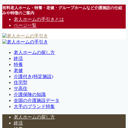
有料老人ホーム・特養・老健・グループホームなど介護施設の仕組
みや特徴のご案内
老人ホームの手引きとは
ページ一覧
老人ホームの探し方
終活
特養
老健
介護付き(特定施設)
住宅型
サ高住
介護保険の知識
全国の介護施設データ
大手のブランド特集
老人ホームの探し方
終活