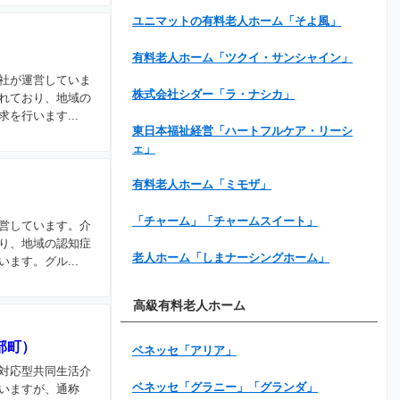
ユニマットの有料老人ホーム「そよ風」
有料老人ホーム「ツクイ・サンシャイン」
社が運営していま
株式会社シダー「ラ・ナシカ」
れており、地域の
を行います...
東日本福祉経営「ハートフルケア・リーシ
ェ」
有料老人ホーム「ミモザ」
「チャーム」「チャームスイート」
営しています。介
り、地域の認知症
老人ホーム「しまナーシングホーム」
ます。グル...
高級有料老人ホーム
部町）
ベネッセ「アリア」
対応型共同生活介
ベネッセ「グラニー」「グランダ」
いますが、通称