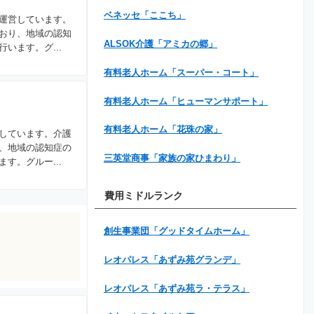
ベネッセ「ここち」
運営しています。
おり、地域の認知
ALSOK介護「アミカの郷」
います。グ...
有料老人ホーム「スーパー・コート」
有料老人ホーム「ヒューマンサポート」
有料老人ホーム「花珠の家」
しています。介護
、地域の認知症の
三英堂商事「家族の家ひまわり」
す。グルー...
費用ミドルランク
創生事業団「グッドタイムホーム」
レオパレス「あずみ苑グランデ」
レオパレス「あずみ苑ラ・テラス」