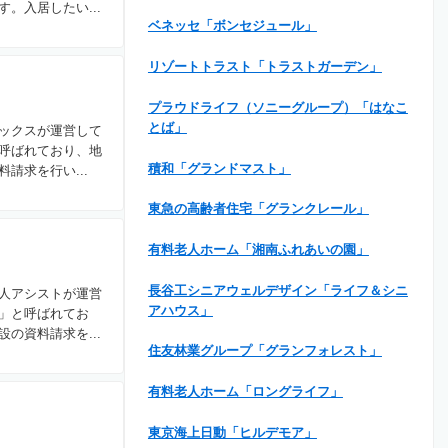
。入居したい...
ベネッセ「ボンセジュール」
リゾートトラスト「トラストガーデン」
プラウドライフ（ソニーグループ）「はなこ
とば」
ックスが運営して
呼ばれており、地
積和「グランドマスト」
請求を行い...
東急の高齢者住宅「グランクレール」
有料老人ホーム「湘南ふれあいの園」
長谷工シニアウェルデザイン「ライフ＆シニ
人アシストが運営
アハウス」
」と呼ばれてお
の資料請求を...
住友林業グループ「グランフォレスト」
有料老人ホーム「ロングライフ」
東京海上日動「ヒルデモア」