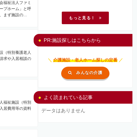
会福祉法人ファミ
ープホーム」と呼
まず施設の...
もっと見る！
PR:施設探しはこちらから
設（特別養護老人
請求や入居相談の
＼
介護施設・老人ホーム探しの定番
／
みんなの介護
よく読まれている記事
人福祉施設（特別
入居費用等の資料
データはありません