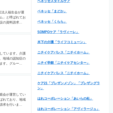
ベネッセスタイルケア
ベネッセ「まどか」
祉法人福生会が運
ム」と呼ばれてお
ベネッセ「くらら」
の資料請求...
SOMPOケア「ラヴィーレ」
木下の介護「ライフコミューン」
ニチイケアパレス「ニチイホーム」
しています。介護
、地域の認知症の
ニチイ学館「ニチイケアセンター」
す。グルー...
ニチイケアパレス「ニチイホーム」
ケア21「プレザンメゾン」「プレザングラ
ン」
鏡会が運営してい
はれコーポレーション「あいらの杜」
ばれており、地域
求を行いま...
はれコーポレーション「アヴィラージュ」