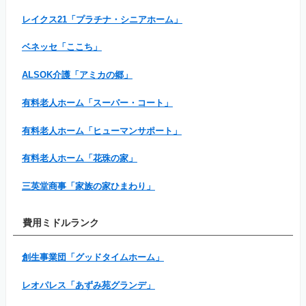
レイクス21「プラチナ・シニアホーム」
ベネッセ「ここち」
ALSOK介護「アミカの郷」
有料老人ホーム「スーパー・コート」
有料老人ホーム「ヒューマンサポート」
有料老人ホーム「花珠の家」
三英堂商事「家族の家ひまわり」
費用ミドルランク
創生事業団「グッドタイムホーム」
レオパレス「あずみ苑グランデ」