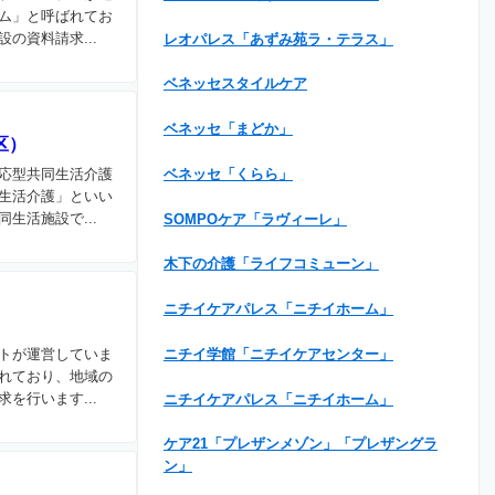
ム」と呼ばれてお
の資料請求...
レオパレス「あずみ苑ラ・テラス」
ベネッセスタイルケア
ベネッセ「まどか」
区）
ベネッセ「くらら」
応型共同生活介護
生活介護」といい
生活施設で...
SOMPOケア「ラヴィーレ」
木下の介護「ライフコミューン」
ニチイケアパレス「ニチイホーム」
ニチイ学館「ニチイケアセンター」
トが運営していま
れており、地域の
を行います...
ニチイケアパレス「ニチイホーム」
ケア21「プレザンメゾン」「プレザングラ
ン」