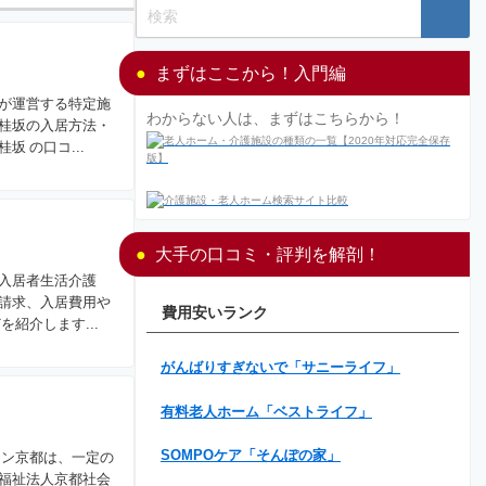
まずはここから！入門編
が運営する特定施
わからない人は、まずはこちらから！
桂坂の入居方法・
 の口コ...
大手の口コミ・評判を解剖！
入居者生活介護
請求、入居費用や
費用安いランク
紹介します...
がんばりすぎないで「サニーライフ」
有料老人ホーム「ベストライフ」
SOMPOケア「そんぽの家」
イン京都は、一定の
福祉法人京都社会