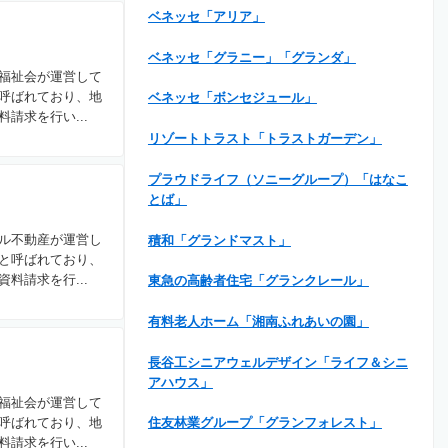
ベネッセ「アリア」
ベネッセ「グラニー」「グランダ」
福祉会が運営して
呼ばれており、地
ベネッセ「ボンセジュール」
請求を行い...
リゾートトラスト「トラストガーデン」
プラウドライフ（ソニーグループ）「はなこ
とば」
ル不動産が運営し
積和「グランドマスト」
と呼ばれており、
料請求を行...
東急の高齢者住宅「グランクレール」
有料老人ホーム「湘南ふれあいの園」
長谷工シニアウェルデザイン「ライフ＆シニ
アハウス」
福祉会が運営して
呼ばれており、地
住友林業グループ「グランフォレスト」
請求を行い...