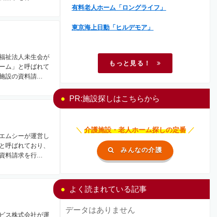
有料老人ホーム「ロングライフ」
東京海上日動「ヒルデモア」
福祉法人未生会が
もっと見る！
ーム」と呼ばれて
設の資料請...
PR:施設探しはこちらから
＼
介護施設・老人ホーム探しの定番
／
エムシーが運営し
と呼ばれており、
みんなの介護
料請求を行...
よく読まれている記事
データはありません
ビス株式会社が運