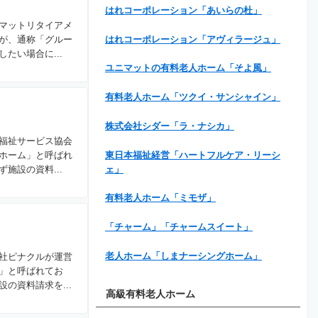
はれコーポレーション「あいらの杜」
マットリタイアメ
はれコーポレーション「アヴィラージュ」
が、通称「グルー
たい場合に...
ユニマットの有料老人ホーム「そよ風」
有料老人ホーム「ツクイ・サンシャイン」
株式会社シダー「ラ・ナシカ」
福祉サービス協会
東日本福祉経営「ハートフルケア・リーシ
ホーム」と呼ばれ
ェ」
施設の資料...
有料老人ホーム「ミモザ」
「チャーム」「チャームスイート」
老人ホーム「しまナーシングホーム」
社ピナクルが運営
」と呼ばれてお
の資料請求を...
高級有料老人ホーム