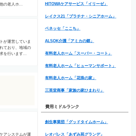
HITOWAケアサービス「イリーゼ」
老人ホ...
レイクス21「プラチナ・シニアホーム」
ベネッセ「ここち」
ALSOK介護「アミカの郷」
トが運営していま
れており、地域の
有料老人ホーム「スーパー・コート」
を行います...
有料老人ホーム「ヒューマンサポート」
有料老人ホーム「花珠の家」
三英堂商事「家族の家ひまわり」
費用ミドルランク
創生事業団「グッドタイムホーム」
ケアシステムが運
レオパレス「あずみ苑グランデ」