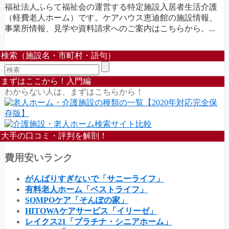
福祉法人ふらて福祉会の運営する特定施設入居者生活介護
（軽費老人ホーム）です。ケアハウス恵迪館の施設情報、
事業所情報、見学や資料請求へのご案内はこちらから。...
検索（施設名・市町村・語句）
まずはここから！入門編
わからない人は、まずはこちらから！
大手の口コミ・評判を解剖！
費用安いランク
がんばりすぎないで「サニーライフ」
有料老人ホーム「ベストライフ」
SOMPOケア「そんぽの家」
HITOWAケアサービス「イリーゼ」
レイクス21「プラチナ・シニアホーム」