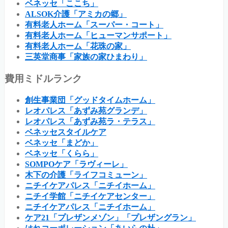
ベネッセ「ここち」
ALSOK介護「アミカの郷」
有料老人ホーム「スーパー・コート」
有料老人ホーム「ヒューマンサポート」
有料老人ホーム「花珠の家」
三英堂商事「家族の家ひまわり」
費用ミドルランク
創生事業団「グッドタイムホーム」
レオパレス「あずみ苑グランデ」
レオパレス「あずみ苑ラ・テラス」
ベネッセスタイルケア
ベネッセ「まどか」
ベネッセ「くらら」
SOMPOケア「ラヴィーレ」
木下の介護「ライフコミューン」
ニチイケアパレス「ニチイホーム」
ニチイ学館「ニチイケアセンター」
ニチイケアパレス「ニチイホーム」
ケア21「プレザンメゾン」「プレザングラン」