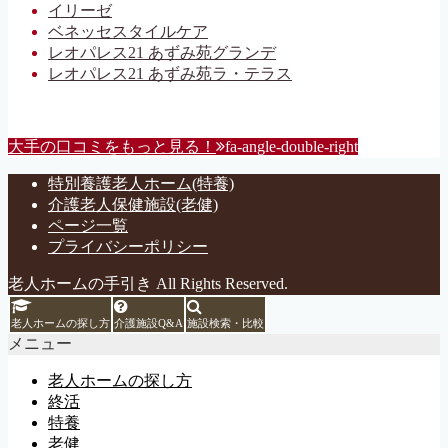
イリーゼ
ベネッセスタイルケア
レオパレス21 あずみ苑グランデ
レオパレス21 あずみ苑ラ・テラス
大手の口コミをもっと見る！
fa-angle-double-right
特別養護老人ホーム(特養)
介護老人保健施設(老健)
ページ一覧
プライバシーポリシー
老人ホームの手引き All Rights Reserved.
老人ホームの探し方
介護施設Q&A
施設検索・比較
メニュー
老人ホームの探し方
終活
特養
老健