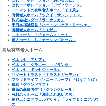
はれコーポレーション「あいらの杜」
はれコーポレーション「アヴィラージュ」
ユニマットの有料老人ホーム「そよ風」
有料老人ホーム「ツクイ・サンシャイン」
株式会社シダー「ラ・ナシカ」
東日本福祉経営「ハートフルケア・リーシェ」
有料老人ホーム「ミモザ」
「チャーム」「チャームスイート」
老人ホーム「しまナーシングホーム」
高級有料老人ホーム
ベネッセ「アリア」
ベネッセ「グラニー」「グランダ」
ベネッセ「ボンセジュール」
リゾートトラスト「トラストガーデン」
プラウドライフ（ソニーグループ）「はなことば」
積和「グランドマスト」
東急の高齢者住宅「グランクレール」
有料老人ホーム「湘南ふれあいの園」
長谷工シニアウェルデザイン「ライフ＆シニアハウ
ス」