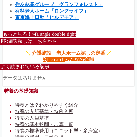
住友林業グループ「グランフォレスト」
有料老人ホーム「ロングライフ」
東京海上日動「ヒルデモア」
もっと見る！
fa-angle-double-right
PR:施設探しはこちらから
＼
介護施設・老人ホーム探しの定番
／
fa-search
みんなの介護
よく読まれている記事
データはありません
特養の基礎知識
特養とは？わかりやすく紹介
特養の入所基準・特例入所
特養の人員基準
特養の基本報酬・加算一覧
特養の標準費用（ユニット型・多床室）