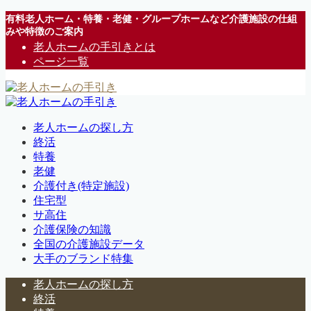
有料老人ホーム・特養・老健・グループホームなど介護施設の仕組
みや特徴のご案内
老人ホームの手引きとは
ページ一覧
老人ホームの探し方
終活
特養
老健
介護付き(特定施設)
住宅型
サ高住
介護保険の知識
全国の介護施設データ
大手のブランド特集
老人ホームの探し方
終活