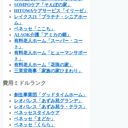
SOMPOケア「そんぽの家」
HITOWAケアサービス「イリーゼ」
レイクス21「プラチナ・シニアホー
ム」
ベネッセ「ここち」
ALSOK介護「アミカの郷」
有料老人ホーム「スーパー・コー
ト」
有料老人ホーム「ヒューマンサポー
ト」
有料老人ホーム「花珠の家」
三英堂商事「家族の家ひまわり」
費用ミドルランク
創生事業団「グッドタイムホーム」
レオパレス「あずみ苑グランデ」
レオパレス「あずみ苑ラ・テラス」
ベネッセスタイルケア
ベネッセ「まどか」
ベネッセ「くらら」