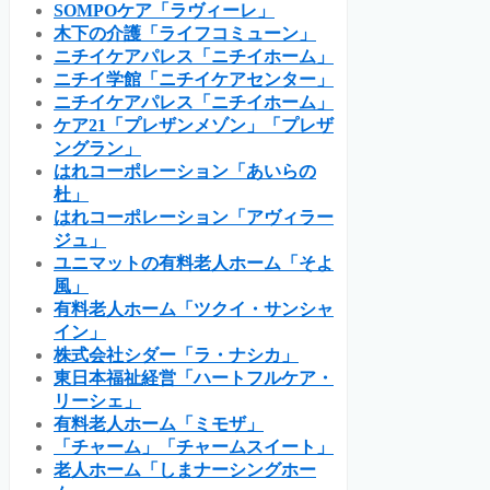
SOMPOケア「ラヴィーレ」
木下の介護「ライフコミューン」
ニチイケアパレス「ニチイホーム」
ニチイ学館「ニチイケアセンター」
ニチイケアパレス「ニチイホーム」
ケア21「プレザンメゾン」「プレザ
ングラン」
はれコーポレーション「あいらの
杜」
はれコーポレーション「アヴィラー
ジュ」
ユニマットの有料老人ホーム「そよ
風」
有料老人ホーム「ツクイ・サンシャ
イン」
株式会社シダー「ラ・ナシカ」
東日本福祉経営「ハートフルケア・
リーシェ」
有料老人ホーム「ミモザ」
「チャーム」「チャームスイート」
老人ホーム「しまナーシングホー