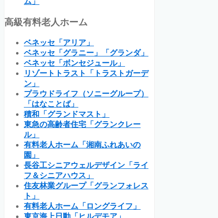
ム」
高級有料老人ホーム
ベネッセ「アリア」
ベネッセ「グラニー」「グランダ」
ベネッセ「ボンセジュール」
リゾートトラスト「トラストガーデ
ン」
プラウドライフ（ソニーグループ）
「はなことば」
積和「グランドマスト」
東急の高齢者住宅「グランクレー
ル」
有料老人ホーム「湘南ふれあいの
園」
長谷工シニアウェルデザイン「ライ
フ＆シニアハウス」
住友林業グループ「グランフォレス
ト」
有料老人ホーム「ロングライフ」
東京海上日動「ヒルデモア」