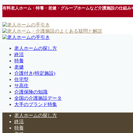
有料老人ホーム・特養・老健・グループホームなど介護施設の仕組み
老人ホームの探し方
終活
特養
老健
介護付き(特定施設)
住宅型
サ高住
介護保険の知識
全国の介護施設データ
大手のブランド特集
老人ホームの探し方
終活
特養