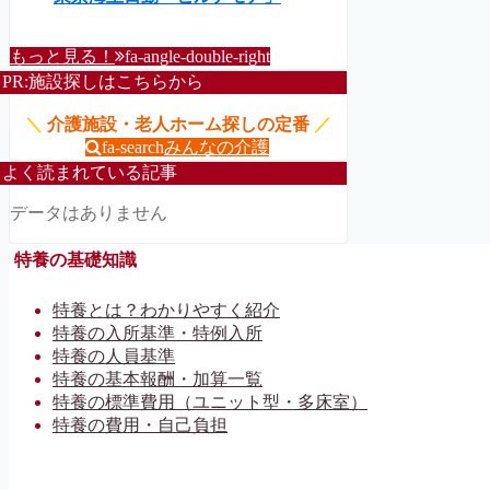
もっと見る！
fa-angle-double-right
PR:施設探しはこちらから
＼
介護施設・老人ホーム探しの定番
／
fa-search
みんなの介護
よく読まれている記事
データはありません
特養の基礎知識
特養とは？わかりやすく紹介
特養の入所基準・特例入所
特養の人員基準
特養の基本報酬・加算一覧
特養の標準費用（ユニット型・多床室）
特養の費用・自己負担